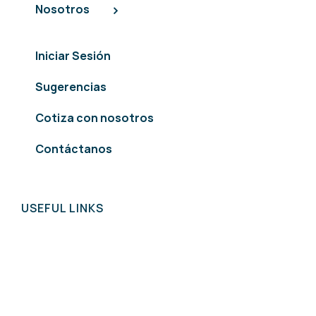
Nosotros
Iniciar Sesión
Sugerencias
pilar168
Cotiza con nosotros
pilar168
Contáctanos
asia99
asia99
USEFUL LINKS
asia999
asia999
asia999